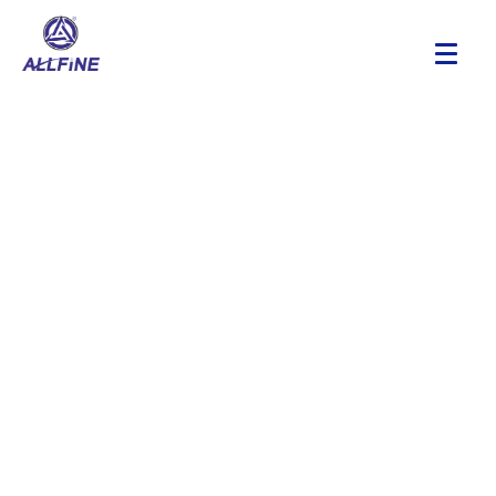
Naadloos
mobiel gamen
uitsluitend op
Carlospin
Casino in de