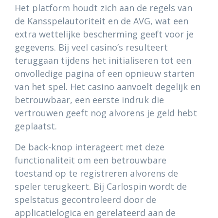
Het platform houdt zich aan de regels van
de Kansspelautoriteit en de AVG, wat een
extra wettelijke bescherming geeft voor je
gegevens. Bij veel casino’s resulteert
teruggaan tijdens het initialiseren tot een
onvolledige pagina of een opnieuw starten
van het spel. Het casino aanvoelt degelijk en
betrouwbaar, een eerste indruk die
vertrouwen geeft nog alvorens je geld hebt
geplaatst.
De back-knop interageert met deze
functionaliteit om een betrouwbare
toestand op te registreren alvorens de
speler terugkeert. Bij Carlospin wordt de
spelstatus gecontroleerd door de
applicatielogica en gerelateerd aan de