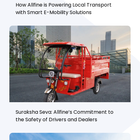
How Allfine is Powering Local Transport
with Smart E-Mobility Solutions
Suraksha Seva: Allfine’s Commitment to
the Safety of Drivers and Dealers