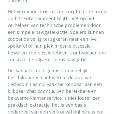
Carlospin.
Het vermindert risico’s en zorgt dat de focus
op het entertainment blijft, niet op het
verhelpen van technische problemen door
een simpele navigatie-actie. Spelers kunnen
zodoende veilig terugkeren naar een live
speltafel of hun plek in een slotsessie
bewaren. Het sessiebeheer is ontworpen om
constant te blijven tijdens navigatie.
Dit kanaal is doorgaans onmiddellijk
beschikbaar via het web of de app van
Carlospin Casino, vaak herkenbaar aan een
klikbaar chaticoontje. Een bereikbare en
bekwame klantenservice is niet louter een
praktisch extraatje; het is een basis
onderdeel van een vertrouwd online casino.