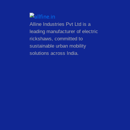
Alline Industries Pvt Ltd is a
leading manufacturer of electric
rickshaws, committed to
sustainable urban mobility
solutions across India.