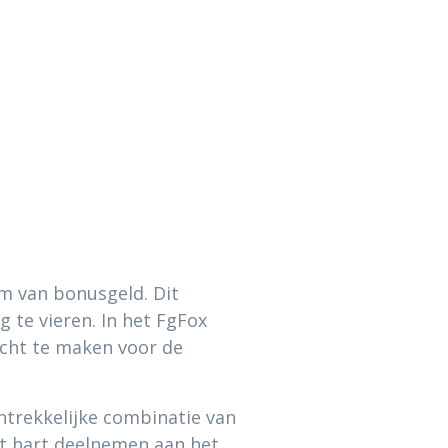
Realm
AGE
CAREER
CONTACT
t voor
rm van bonusgeld. Dit
 te vieren. In het FgFox
acht te maken voor de
ntrekkelijke combinatie van
st hart deelnemen aan het