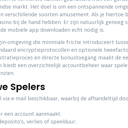
andse markt. Het doel is om een ontspannende omge
 verschillende soorten amusement. Als je hiertoe b
casino bij de hand hebben. Er zijn natuurlijk genoeg
f de mobiele app downloaden echt nodig is.
in-omgeving die minimale frictie introduceert tusse
tandaard encryptieprotocollen en optionele tweefact
istratieproces en directe bonustoegang maakt de ee
m biedt een overzichtelijk accountbeheer waar spel
nzien.
e Spelers
l via e-mail beschikbaar, waarbij de afhandeltijd 
hier een account aanmaakt.
posito’s, verlies of speelduur.