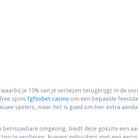
o Biedt een 
RODUCTS
DEALER NETWORK
MEDIA COVER
Entertainmen
ederland
RA CONY
 waarbij je 15% van je verliezen terugkrijgt in de vo
 free spins
fgfoxbet casino
om een bepaalde feestdag
ieuwe spelers, maar het is goed om hier extra aand
en betrouwbare omgeving, biedt deze goksite een aa
cten te verifiëren, kunnen gebruikers met een geru