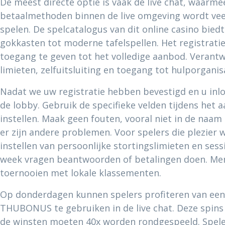
De meest directe optie is vaak de live chat, waarmee
betaalmethoden binnen de live omgeving wordt veel
spelen. De spelcatalogus van dit online casino bied
gokkasten tot moderne tafelspellen. Het registrat
toegang te geven tot het volledige aanbod. Verantw
limieten, zelfuitsluiting en toegang tot hulporganis
Nadat we uw registratie hebben bevestigd en u inl
de lobby. Gebruik de specifieke velden tijdens het
instellen. Maak geen fouten, vooral niet in de naam
er zijn andere problemen. Voor spelers die plezier
instellen van persoonlijke stortingslimieten en se
week vragen beantwoorden of betalingen doen. Mens
toernooien met lokale klassementen.
Op donderdagen kunnen spelers profiteren van een
THUBONUS te gebruiken in de live chat. Deze spins 
de winsten moeten 40x worden rondgespeeld. Spele