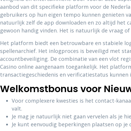
aanbod van dit specifieke platform voor de Nederl
gebruikers op hun eigen tempo kunnen genieten van
natuurlijk zelf de app downloaden en zo altijd het 
gewoon handig vinden. Het is natuurlijk de vraag o
Het platform biedt een betrouwbare en stabiele log
spellenarchief. Het inlogproces is beveiligd met s
accountbeveiliging. De combinatie van een vlot reg
Casino online aangenaam toegankelijk. Het platfor
transactiegeschiedenis en verificatiestatus kunnen i
Welkomstbonus voor Nieuw
Voor complexere kwesties is het contact-kanaa
valt.
Je mag je natuurlijk niet gaan vervelen als je 
Je kunt eenvoudig beperkingen plaatsen op je de